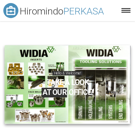
Hiromindo
PERKASA
Hello & Welcome!
TAKE A LOOK
AT OUR
OFFICE!