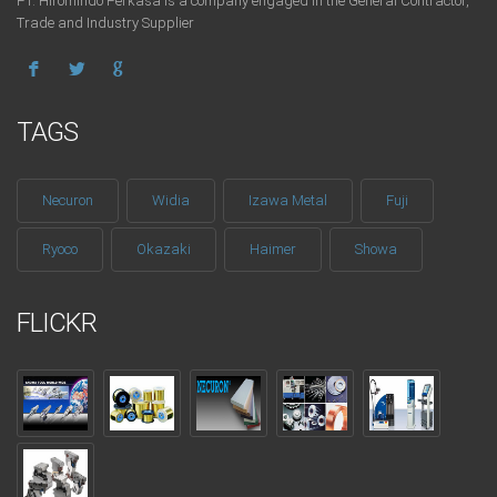
PT. Hiromindo Perkasa is a company engaged in the General Contractor,
Trade and Industry Supplier
TAGS
Necuron
Widia
Izawa Metal
Fuji
Ryoco
Okazaki
Haimer
Showa
FLICKR